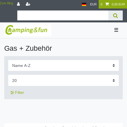
Zum Blog
EUR
0
0,00 EUR
☰
Gas + Zubehör
Filter