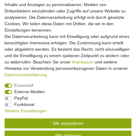
Inhalte und Anzeigen zu personalisieren, Medien von
Batterieverordnung
Drittanbietern einzubinden oder Zugriffe auf unsere Website zu
Über uns
analysieren. Die Datenverarbeitung erfolgt erst durch gesetzte
Garantie Paella/Allgrill
Cookies. Wir teilen diese Daten mit Dritten, die wir in den
Garantie Autohome
Einstellungen benennen.
Die Datenverarbeitung kann mit Einwilligung oder aufgrund eines
berechtigten Interesses erfolgen. Die Zustimmung kann erteilt
Newsletter
E-MAIL **
oder abgelehnt werden. Es besteht das Recht, nicht einzuwilligen
Honig
und die Einwilligung zu einem späteren Zeitpunkt zu ändern oder
zu widerrufen. Beachten Sie unser
Impressum
und weitere
Hiermit bestätige ich, dass ich die
Daten­schutz­erklärung
gelesen habe. Meine
Hinweise zur Verwendung personenbezogener Daten in unserer
Einwilligung kann ich jederzeit widerrufen.**
Daten­schutz­erklärung
.
Abonnieren
Essenziell
Externe Medien
** Hierbei handelt es sich um ein Pflichtfeld.
PayPal
Funktional
Weitere Einstellungen
Impressum
Daten­schutz­erklärung
AGB
Alle akzeptieren
Widerrufs­recht
Kontakt
Vertrag widerrufen
Alle ablehnen