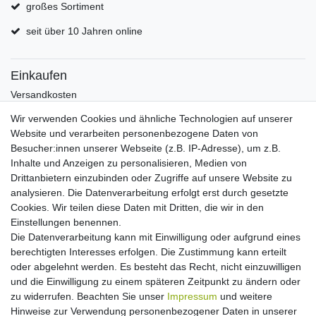
großes Sortiment
seit über 10 Jahren online
Einkaufen
Versandkosten
Zahlungsarten
Wir verwenden Cookies und ähnliche Technologien auf unserer
Hilfe
Website und verarbeiten personenbezogene Daten von
Informationen
Besucher:innen unserer Webseite (z.B. IP-Adresse), um z.B.
Inhalte und Anzeigen zu personalisieren, Medien von
Batterieverordnung
Drittanbietern einzubinden oder Zugriffe auf unsere Website zu
Über uns
analysieren. Die Datenverarbeitung erfolgt erst durch gesetzte
Garantie Paella/Allgrill
Cookies. Wir teilen diese Daten mit Dritten, die wir in den
Garantie Autohome
Einstellungen benennen.
Die Datenverarbeitung kann mit Einwilligung oder aufgrund eines
berechtigten Interesses erfolgen. Die Zustimmung kann erteilt
Newsletter
E-MAIL **
oder abgelehnt werden. Es besteht das Recht, nicht einzuwilligen
Honig
und die Einwilligung zu einem späteren Zeitpunkt zu ändern oder
zu widerrufen. Beachten Sie unser
Impressum
und weitere
Hiermit bestätige ich, dass ich die
Daten­schutz­erklärung
gelesen habe. Meine
Hinweise zur Verwendung personenbezogener Daten in unserer
Einwilligung kann ich jederzeit widerrufen.**