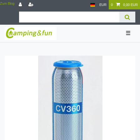
Zum Blog
EUR
0
0,00 EUR
☰