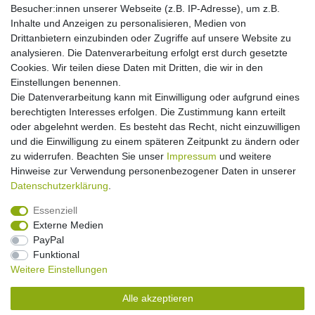
Informationen
Besucher:innen unserer Webseite (z.B. IP-Adresse), um z.B.
Inhalte und Anzeigen zu personalisieren, Medien von
Batterieverordnung
Drittanbietern einzubinden oder Zugriffe auf unsere Website zu
Über uns
analysieren. Die Datenverarbeitung erfolgt erst durch gesetzte
Garantie Paella/Allgrill
Cookies. Wir teilen diese Daten mit Dritten, die wir in den
Garantie Autohome
Einstellungen benennen.
Die Datenverarbeitung kann mit Einwilligung oder aufgrund eines
berechtigten Interesses erfolgen. Die Zustimmung kann erteilt
Newsletter
E-MAIL **
oder abgelehnt werden. Es besteht das Recht, nicht einzuwilligen
Honig
und die Einwilligung zu einem späteren Zeitpunkt zu ändern oder
zu widerrufen. Beachten Sie unser
Impressum
und weitere
Hiermit bestätige ich, dass ich die
Daten­schutz­erklärung
gelesen habe. Meine
Hinweise zur Verwendung personenbezogener Daten in unserer
Einwilligung kann ich jederzeit widerrufen.**
Daten­schutz­erklärung
.
Abonnieren
Essenziell
Externe Medien
** Hierbei handelt es sich um ein Pflichtfeld.
PayPal
Funktional
Weitere Einstellungen
Impressum
Daten­schutz­erklärung
AGB
Alle akzeptieren