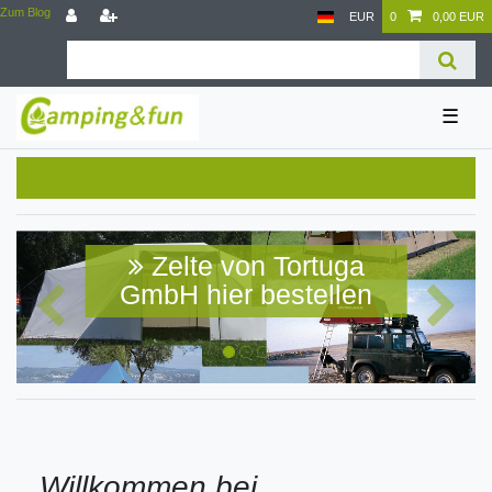
Zum Blog
EUR
0
0,00 EUR
☰
Zelte von Tortuga
GmbH hier bestellen
Willkommen bei