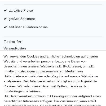
attraktive Preise
großes Sortiment
seit über 10 Jahren online
Einkaufen
Versandkosten
Zahlungsarten
Wir verwenden Cookies und ähnliche Technologien auf unserer
Hilfe
Website und verarbeiten personenbezogene Daten von
Informationen
Besucher:innen unserer Webseite (z.B. IP-Adresse), um z.B.
Inhalte und Anzeigen zu personalisieren, Medien von
Batterieverordnung
Drittanbietern einzubinden oder Zugriffe auf unsere Website zu
Über uns
analysieren. Die Datenverarbeitung erfolgt erst durch gesetzte
Garantie Paella/Allgrill
Cookies. Wir teilen diese Daten mit Dritten, die wir in den
Garantie Autohome
Einstellungen benennen.
Die Datenverarbeitung kann mit Einwilligung oder aufgrund eines
berechtigten Interesses erfolgen. Die Zustimmung kann erteilt
Newsletter
E-MAIL **