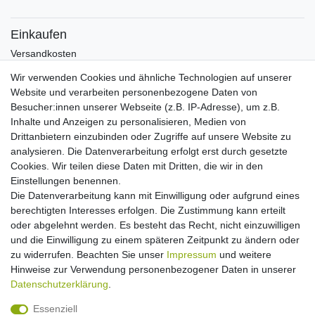
Einkaufen
Versandkosten
Zahlungsarten
Wir verwenden Cookies und ähnliche Technologien auf unserer
Hilfe
Website und verarbeiten personenbezogene Daten von
Informationen
Besucher:innen unserer Webseite (z.B. IP-Adresse), um z.B.
Inhalte und Anzeigen zu personalisieren, Medien von
Batterieverordnung
Drittanbietern einzubinden oder Zugriffe auf unsere Website zu
Über uns
analysieren. Die Datenverarbeitung erfolgt erst durch gesetzte
Garantie Paella/Allgrill
Cookies. Wir teilen diese Daten mit Dritten, die wir in den
Garantie Autohome
Einstellungen benennen.
Die Datenverarbeitung kann mit Einwilligung oder aufgrund eines
berechtigten Interesses erfolgen. Die Zustimmung kann erteilt
Newsletter
E-MAIL **
oder abgelehnt werden. Es besteht das Recht, nicht einzuwilligen
Honig
und die Einwilligung zu einem späteren Zeitpunkt zu ändern oder
zu widerrufen. Beachten Sie unser
Impressum
und weitere
Hiermit bestätige ich, dass ich die
Daten­schutz­erklärung
gelesen habe. Meine
Hinweise zur Verwendung personenbezogener Daten in unserer
Einwilligung kann ich jederzeit widerrufen.**
Daten­schutz­erklärung
.
Abonnieren
Essenziell