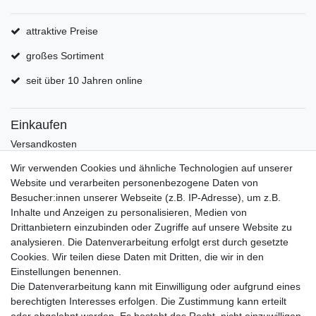
attraktive Preise
großes Sortiment
seit über 10 Jahren online
Einkaufen
Versandkosten
Zahlungsarten
Wir verwenden Cookies und ähnliche Technologien auf unserer
Hilfe
Website und verarbeiten personenbezogene Daten von
Informationen
Besucher:innen unserer Webseite (z.B. IP-Adresse), um z.B.
Inhalte und Anzeigen zu personalisieren, Medien von
Batterieverordnung
Drittanbietern einzubinden oder Zugriffe auf unsere Website zu
Über uns
analysieren. Die Datenverarbeitung erfolgt erst durch gesetzte
Garantie Paella/Allgrill
Cookies. Wir teilen diese Daten mit Dritten, die wir in den
Garantie Autohome
Einstellungen benennen.
Die Datenverarbeitung kann mit Einwilligung oder aufgrund eines
berechtigten Interesses erfolgen. Die Zustimmung kann erteilt
Newsletter
E-MAIL **