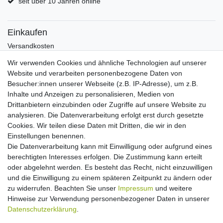
seit über 10 Jahren online
Einkaufen
Versandkosten
Zahlungsarten
Wir verwenden Cookies und ähnliche Technologien auf unserer
Hilfe
Website und verarbeiten personenbezogene Daten von
Informationen
Besucher:innen unserer Webseite (z.B. IP-Adresse), um z.B.
Inhalte und Anzeigen zu personalisieren, Medien von
Batterieverordnung
Drittanbietern einzubinden oder Zugriffe auf unsere Website zu
Über uns
analysieren. Die Datenverarbeitung erfolgt erst durch gesetzte
Garantie Paella/Allgrill
Cookies. Wir teilen diese Daten mit Dritten, die wir in den
Garantie Autohome
Einstellungen benennen.
Die Datenverarbeitung kann mit Einwilligung oder aufgrund eines
berechtigten Interesses erfolgen. Die Zustimmung kann erteilt
Newsletter
E-MAIL **
oder abgelehnt werden. Es besteht das Recht, nicht einzuwilligen
Honig
und die Einwilligung zu einem späteren Zeitpunkt zu ändern oder
zu widerrufen. Beachten Sie unser
Impressum
und weitere
Hiermit bestätige ich, dass ich die
Daten­schutz­erklärung
gelesen habe. Meine
Hinweise zur Verwendung personenbezogener Daten in unserer
Einwilligung kann ich jederzeit widerrufen.**
Daten­schutz­erklärung
.
Abonnieren