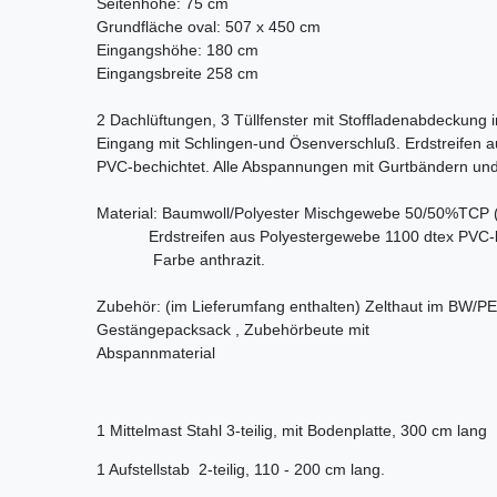
Seitenhöhe: 75 cm
Grundfläche oval: 507 x 450 cm
Eingangshöhe: 180 cm
Eingangsbreite 258 cm
2 Dachlüftungen, 3 Tüllfenster mit Stoffladenabdeckung i
Eingang mit Schlingen-und Ösenverschluß. Erdstreifen 
PVC-bechichtet. Alle Abspannungen mit Gurtbändern un
Material: Baumwoll/Polyester Mischgewebe 50/50%TCP (c
Erdstreifen aus Polyestergewebe 1100 dtex PVC-b
Farbe anthrazit.
Zubehör: (im Lieferumfang enthalten) Zelthaut im BW/P
Gestängepacksack , Zubehörbeute mit
Abspannmaterial
1 Mittelmast Stahl 3-teilig, mit Bodenplatte, 300 cm lang
1 Aufstellstab 2-teilig, 110 - 200 cm lang.