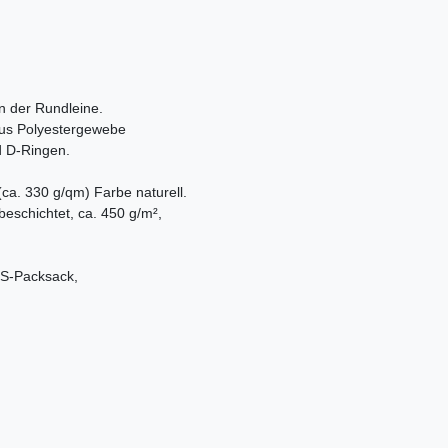
n der Rundleine.
aus Polyestergewebe
d D-Ringen.
a. 330 g/qm) Farbe naturell.
eschichtet, ca. 450 g/m²,
ES-Packsack,