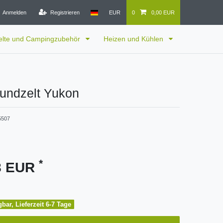
Anmelden
Registrieren
EUR
0
0,00 EUR
elte und Campingzubehör
Heizen und Kühlen
Rundzelt Yukon
5507
*
48 EUR
gbar, Lieferzeit 6-7 Tage