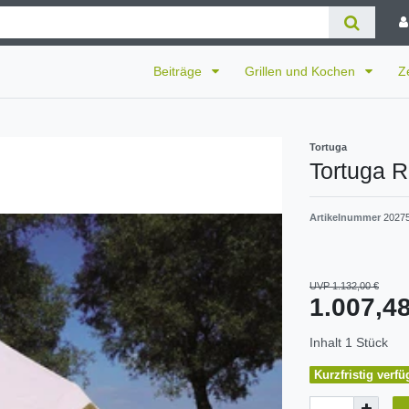
Beiträge
Grillen und Kochen
Z
Tortuga
Tortuga 
Artikelnummer
2027
UVP 1.132,00 €
1.007,
Inhalt
1
Stück
Kurzfristig verfü