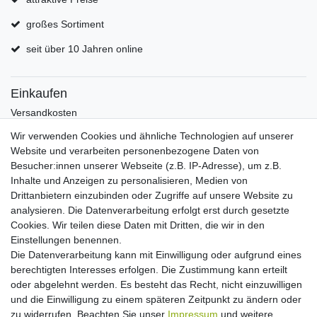
großes Sortiment
seit über 10 Jahren online
Einkaufen
Versandkosten
Zahlungsarten
Wir verwenden Cookies und ähnliche Technologien auf unserer
Hilfe
Website und verarbeiten personenbezogene Daten von
Informationen
Besucher:innen unserer Webseite (z.B. IP-Adresse), um z.B.
Inhalte und Anzeigen zu personalisieren, Medien von
Batterieverordnung
Drittanbietern einzubinden oder Zugriffe auf unsere Website zu
Über uns
analysieren. Die Datenverarbeitung erfolgt erst durch gesetzte
Garantie Paella/Allgrill
Cookies. Wir teilen diese Daten mit Dritten, die wir in den
Garantie Autohome
Einstellungen benennen.
Die Datenverarbeitung kann mit Einwilligung oder aufgrund eines
berechtigten Interesses erfolgen. Die Zustimmung kann erteilt
Newsletter
E-MAIL **
oder abgelehnt werden. Es besteht das Recht, nicht einzuwilligen
Honig
und die Einwilligung zu einem späteren Zeitpunkt zu ändern oder
zu widerrufen. Beachten Sie unser
Impressum
und weitere
Hiermit bestätige ich, dass ich die
Daten­schutz­erklärung
gelesen habe. Meine