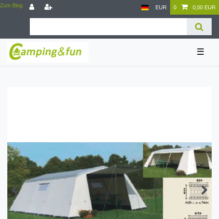
Zum Blog
EUR
0
0,00 EUR
☰