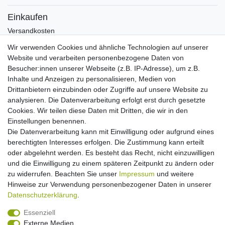
Einkaufen
Versandkosten
Zahlungsarten
Wir verwenden Cookies und ähnliche Technologien auf unserer
Hilfe
Website und verarbeiten personenbezogene Daten von
Informationen
Besucher:innen unserer Webseite (z.B. IP-Adresse), um z.B.
Inhalte und Anzeigen zu personalisieren, Medien von
Batterieverordnung
Drittanbietern einzubinden oder Zugriffe auf unsere Website zu
Über uns
analysieren. Die Datenverarbeitung erfolgt erst durch gesetzte
Garantie Paella/Allgrill
Cookies. Wir teilen diese Daten mit Dritten, die wir in den
Garantie Autohome
Einstellungen benennen.
Die Datenverarbeitung kann mit Einwilligung oder aufgrund eines
berechtigten Interesses erfolgen. Die Zustimmung kann erteilt
Newsletter
E-MAIL **
oder abgelehnt werden. Es besteht das Recht, nicht einzuwilligen
Honig
und die Einwilligung zu einem späteren Zeitpunkt zu ändern oder
zu widerrufen. Beachten Sie unser
Impressum
und weitere
Hiermit bestätige ich, dass ich die
Daten­schutz­erklärung
gelesen habe. Meine
Hinweise zur Verwendung personenbezogener Daten in unserer
Einwilligung kann ich jederzeit widerrufen.**
Daten­schutz­erklärung
.
Abonnieren
Essenziell
Externe Medien
** Hierbei handelt es sich um ein Pflichtfeld.