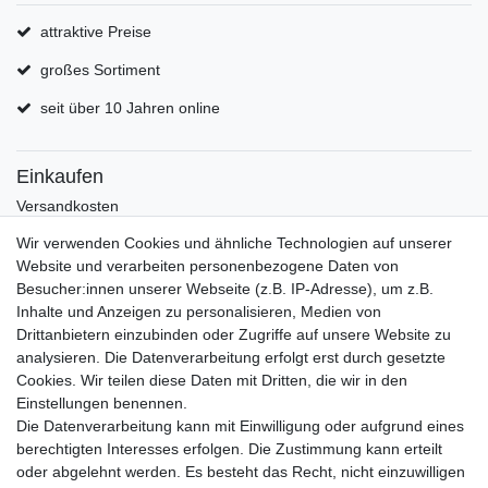
attraktive Preise
großes Sortiment
seit über 10 Jahren online
Einkaufen
Versandkosten
Zahlungsarten
Wir verwenden Cookies und ähnliche Technologien auf unserer
Hilfe
Website und verarbeiten personenbezogene Daten von
Informationen
Besucher:innen unserer Webseite (z.B. IP-Adresse), um z.B.
Inhalte und Anzeigen zu personalisieren, Medien von
Batterieverordnung
Drittanbietern einzubinden oder Zugriffe auf unsere Website zu
Über uns
analysieren. Die Datenverarbeitung erfolgt erst durch gesetzte
Garantie Paella/Allgrill
Cookies. Wir teilen diese Daten mit Dritten, die wir in den
Garantie Autohome
Einstellungen benennen.
Die Datenverarbeitung kann mit Einwilligung oder aufgrund eines
berechtigten Interesses erfolgen. Die Zustimmung kann erteilt
Newsletter
E-MAIL **
oder abgelehnt werden. Es besteht das Recht, nicht einzuwilligen
Honig