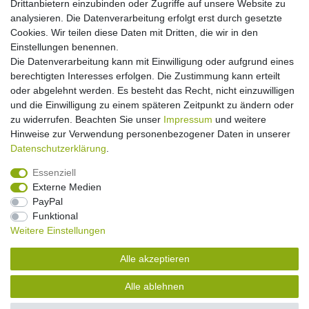
Drittanbietern einzubinden oder Zugriffe auf unsere Website zu
Über uns
analysieren. Die Datenverarbeitung erfolgt erst durch gesetzte
Garantie Paella/Allgrill
Cookies. Wir teilen diese Daten mit Dritten, die wir in den
Garantie Autohome
Einstellungen benennen.
Die Datenverarbeitung kann mit Einwilligung oder aufgrund eines
berechtigten Interesses erfolgen. Die Zustimmung kann erteilt
Newsletter
E-MAIL **
oder abgelehnt werden. Es besteht das Recht, nicht einzuwilligen
Honig
und die Einwilligung zu einem späteren Zeitpunkt zu ändern oder
zu widerrufen. Beachten Sie unser
Impressum
und weitere
Hiermit bestätige ich, dass ich die
Daten­schutz­erklärung
gelesen habe. Meine
Hinweise zur Verwendung personenbezogener Daten in unserer
Einwilligung kann ich jederzeit widerrufen.**
Daten­schutz­erklärung
.
Abonnieren
Essenziell
Externe Medien
** Hierbei handelt es sich um ein Pflichtfeld.
PayPal
Funktional
Weitere Einstellungen
Impressum
Daten­schutz­erklärung
AGB
Alle akzeptieren
Widerrufs­recht
Kontakt
Vertrag widerrufen
Alle ablehnen