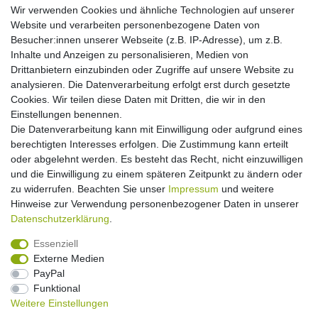
Zahlungsarten
Wir verwenden Cookies und ähnliche Technologien auf unserer
Hilfe
Website und verarbeiten personenbezogene Daten von
Informationen
Besucher:innen unserer Webseite (z.B. IP-Adresse), um z.B.
Inhalte und Anzeigen zu personalisieren, Medien von
Batterieverordnung
Drittanbietern einzubinden oder Zugriffe auf unsere Website zu
Über uns
analysieren. Die Datenverarbeitung erfolgt erst durch gesetzte
Garantie Paella/Allgrill
Cookies. Wir teilen diese Daten mit Dritten, die wir in den
Garantie Autohome
Einstellungen benennen.
Die Datenverarbeitung kann mit Einwilligung oder aufgrund eines
berechtigten Interesses erfolgen. Die Zustimmung kann erteilt
Newsletter
E-MAIL **
oder abgelehnt werden. Es besteht das Recht, nicht einzuwilligen
Honig
und die Einwilligung zu einem späteren Zeitpunkt zu ändern oder
zu widerrufen. Beachten Sie unser
Impressum
und weitere
Hiermit bestätige ich, dass ich die
Daten­schutz­erklärung
gelesen habe. Meine
Hinweise zur Verwendung personenbezogener Daten in unserer
Einwilligung kann ich jederzeit widerrufen.**
Daten­schutz­erklärung
.
Abonnieren
Essenziell
Externe Medien
** Hierbei handelt es sich um ein Pflichtfeld.
PayPal
Funktional
Weitere Einstellungen
Impressum
Daten­schutz­erklärung
AGB