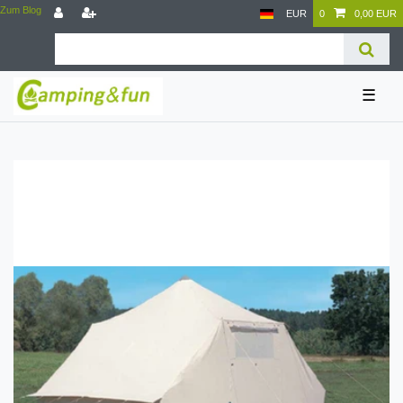
Zum Blog
EUR
0
0,00 EUR
☰