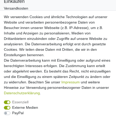
Einkaufen
Versandkosten
Zahlungsarten
Wir verwenden Cookies und ähnliche Technologien auf unserer
Hilfe
Website und verarbeiten personenbezogene Daten von
Informationen
Besucher:innen unserer Webseite (z.B. IP-Adresse), um z.B.
Inhalte und Anzeigen zu personalisieren, Medien von
Batterieverordnung
Drittanbietern einzubinden oder Zugriffe auf unsere Website zu
Über uns
analysieren. Die Datenverarbeitung erfolgt erst durch gesetzte
Garantie Paella/Allgrill
Cookies. Wir teilen diese Daten mit Dritten, die wir in den
Garantie Autohome
Einstellungen benennen.
Die Datenverarbeitung kann mit Einwilligung oder aufgrund eines
berechtigten Interesses erfolgen. Die Zustimmung kann erteilt
Newsletter
E-MAIL **
oder abgelehnt werden. Es besteht das Recht, nicht einzuwilligen
Honig
und die Einwilligung zu einem späteren Zeitpunkt zu ändern oder
zu widerrufen. Beachten Sie unser
Impressum
und weitere
Hiermit bestätige ich, dass ich die
Daten­schutz­erklärung
gelesen habe. Meine
Hinweise zur Verwendung personenbezogener Daten in unserer
Einwilligung kann ich jederzeit widerrufen.**
Daten­schutz­erklärung
.
Abonnieren
Essenziell
Externe Medien
** Hierbei handelt es sich um ein Pflichtfeld.
PayPal